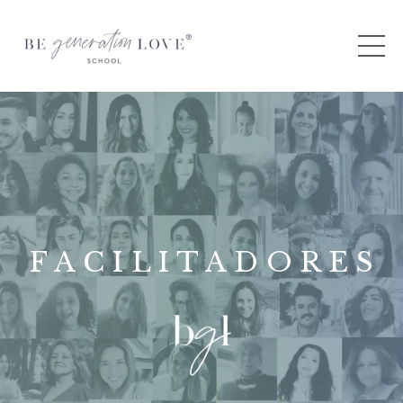
F A C I L I T A
D O R E S