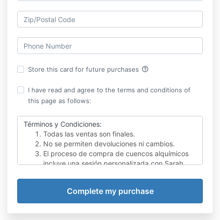
help_outline
Store this card for future purchases
I have read and agree to the terms and conditions of
this page as follows:
Términos y Condiciones:
Todas las ventas son finales.
No se permiten devoluciones ni cambios.
El proceso de compra de cuencos alquímicos
incluye una sesión personalizada con Sarah,
cuyo valor es de $75. Este importe será
acreditado en la compra final del cuenco,
proporcionando al cliente la mejor orientación
para seleccionar el cuenco adecuado a sus
necesidades.